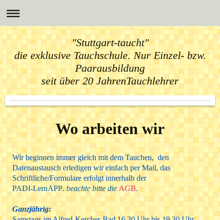
"Stuttgart-taucht"
die exklusive Tauchschule. Nur Einzel- bzw.
Paarausbildung
seit über 20 JahrenTauchlehrer
die Exclusive Tauchschule in Stuttgart
nur Einzel- bzw. Paarausbildung
Wo arbeiten wir
Wir beginnen immer gleich mit dem Tauchen, den
Datenaustausch erledigen wir einfach per Mail, das
Schriftliche/Formulare erfolgt innerhalb der
PADI-LernAPP
. beachte bitte die
AGB
.
Ganzjährig:
Samstags im Alfred-Kercher-Bad 16.30 Uhr bis 19.30 Uhr